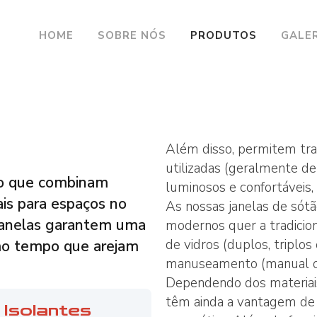
HOME
SOBRE NÓS
PRODUTOS
GALE
JANELAS EFICIENTES
Além disso, permitem tra
JANELAS PVC
utilizadas (geralmente d
ão que combinam
JANELAS EM MADEIRA
luminosos e confortávei
ais para espaços no
As nossas janelas de sót
JANELAS DE SÓTÃO
 janelas garantem uma
modernos quer a tradicion
PERFIS DE PVC PARA JAN
de vidros (duplos, triplo
mo tempo que arejam
manuseamento (manual o
FERRAGENS PARA JANELA
Dependendo dos materiais 
têm ainda a vantagem de a
 Isolantes