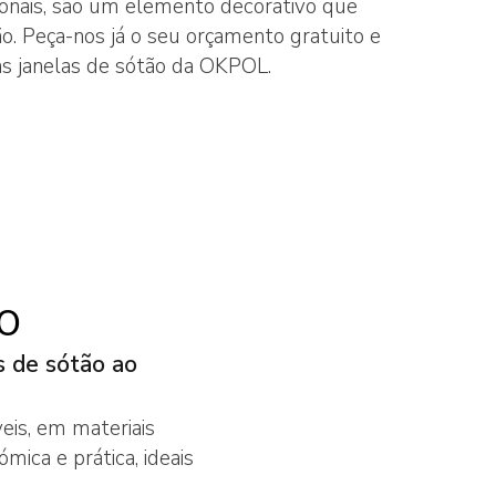
ionais, são um elemento decorativo que
ão. Peça-nos já o seu orçamento gratuito e
s janelas de sótão da OKPOL.
TOS
ANELAS
O
PORTAS
s de sótão ao
 PARA
eis, em materiais
 PARA
ica e prática, ideais