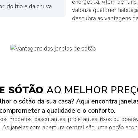
energética. Além de func
PORTAS PVC
r, do frio e da chuva
valoriza qualquer habitaç
PORTAS EM MADEIRA
descubra as vantagens da
PERFIS PORTAS PVC
FECHADURAS
PAINÉIS VEYNA
PORTAS PARA CÃES E GA
CAIXILHARIA PVC PARA J
DE SÓTÃO
AO MELHOR PREÇ
CAIXILHARIA PVC PARA 
lhor o sótão da sua casa? Aqui encontra janela
comprometer a qualidade e o conforto.
CAIXILHARIA DE MADEIRA
JANELAS
sos modelos: basculantes, projetantes, fixos ou operáv
CAIXILHARIA DE MADEIRA
As janelas com abertura central são uma opção económ
PORTAS