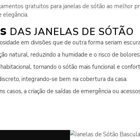
VIDROS
çamentos gratuitos para janelas de sótão ao melhor p
e elegância.
NS
DAS JANELAS DE SÓTÃO
ESTORES COMPACTOS
idade em divisões que de outra forma seriam escura
ESTORES DE SEGURANÇA
ão natural, reduzindo a humidade e o risco de bolores
ESTORES INTERIORES
habitacional, tornando o sótão mais funcional e confort
ESTORES EXTERIORES
iscreto, integrando-se bem na cobertura da casa.
ESTEIRAS TÉRMICAS
 casos, a criação de saídas de emergência ou acessos
PVC
MADEIRA