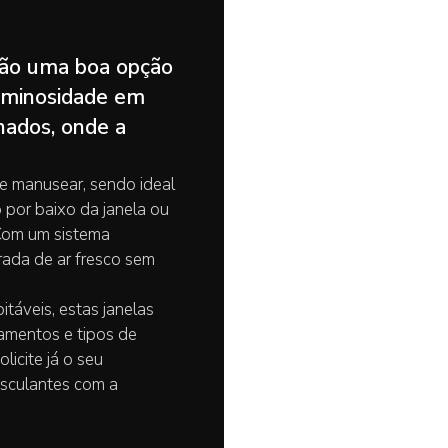
CORTINAS DE VIDRO
MOSQUITEIRAS
são uma boa opção
luminosidade em
nados, onde a
l de manusear, sendo ideal
o por baixo da janela ou
 Com um sistema
rada de ar fresco sem
táveis, estas janelas
amentos e tipos de
licite já o seu
asculantes com a