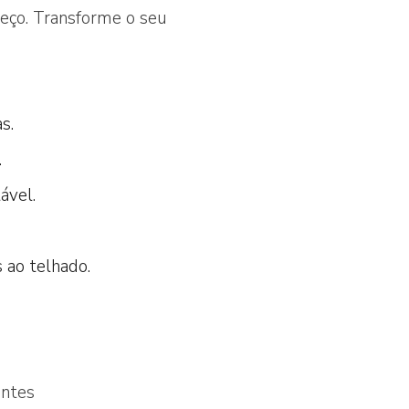
reço. Transforme o seu
s.
.
ável.
 ao telhado.